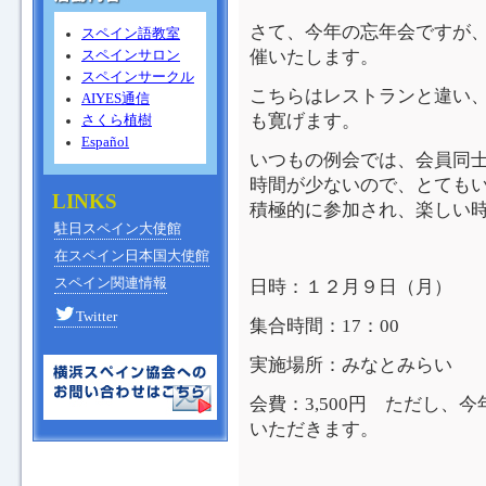
さて、今年の忘年会ですが
スペイン語教室
催いたします。
スペインサロン
スペインサークル
こちらはレストランと違い
AIYES通信
も寛げます。
さくら植樹
Español
いつもの例会では、会員同
時間が少ないので、とても
LINKS
積極的に参加され、楽しい
駐日スペイン大使館
在スペイン日本国大使館
スペイン関連情報
日時：１２月９日（月）
Twitter
集合時間：17：00
実施場所：みなとみらい
会費：3,500円 ただし、今
いただきます。