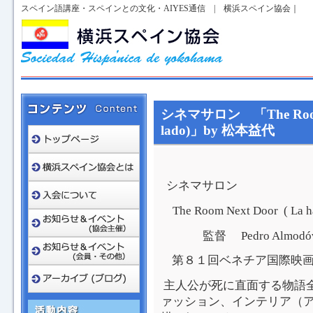
スペイン語講座・スペインとの文化・AIYES通信 | 横浜スペイン協会｜
シネマサロン 「The Room Nex
lado)」by 松本益代
シネマサロン
The Room Next Door ( La hab
監督 Pedro Almodóv
第８１回ベネチア国際映画
主人公が死に直面する物語
ァッション、インテリア（