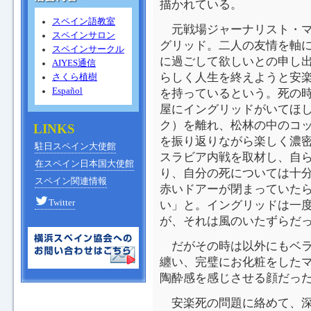
描かれている。
スペイン語教室
元戦場ジャーナリスト・マ
スペインサロン
グリッド。二人の友情を軸
スペインサークル
に過ごして欲しいとの申し
AIYES通信
らしく人生を終えようと安
さくら植樹
Español
を持っているという。死の
屋にイングリッドがいてほ
ク）を離れ、松林の中のコ
LINKS
を振り返りながら楽しく濃
駐日スペイン大使館
スラビア内戦を取材し、自
在スペイン日本国大使館
り、自分の死については十
スペイン関連情報
赤いドアーが閉まっていた
Twitter
い」と。イングリッドは一
が、それは風のいたずらだ
だがその時は以外にもベラ
纏い、完璧にお化粧をした
陶酔感を感じさせる顔だっ
安楽死の問題に絡めて、深