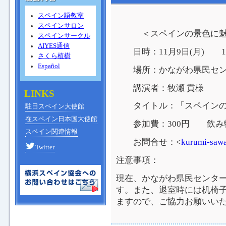
スペイン語教室
スペインサロン
＜スペインの景色に魅
スペインサークル
AIYES通信
日時：11月9日(月) 15：
さくら植樹
Español
場所：かながわ県民センタ
講演者：牧瀬 貢様
LINKS
タイトル：「スペインの
駐日スペイン大使館
在スペイン日本国大使館
参加費：300円 飲み
スペイン関連情報
お問合せ：<
kurumi-saw
Twitter
注意事項：
現在、かながわ県民センタ
す。また、退室時には机椅
ますので、ご協力お願いい